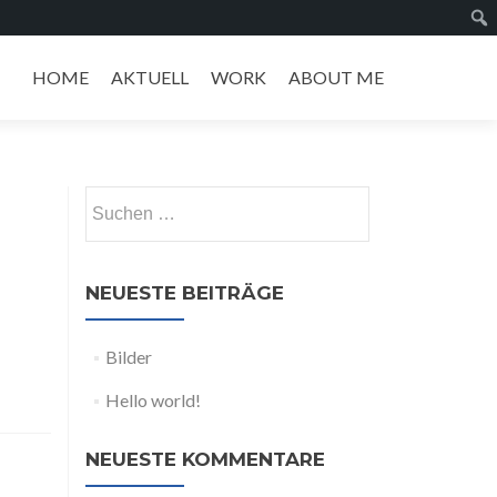
Zum
Inhalt
HOME
AKTUELL
WORK
ABOUT ME
springen
Suchen
nach:
NEUESTE BEITRÄGE
Bilder
Hello world!
NEUESTE KOMMENTARE